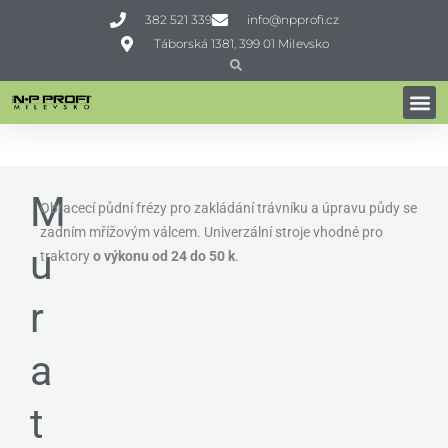
Přeskočit
382 521 339
info@npprofi.cz
na
Táborská 1381, 399 01 MiIevsko
obsah
Search
Search
ZAKLADAČE TRÁVNÍKU
Domů
»
Profi technika
»
Zpracování půdy
»
Zakladače trávníku
»
Muratori MZ62SXL
M
Obracecí půdní frézy
pro zakládání trávníku
a úpravu půdy
se
zadním mřížovým válcem
. Univerzální stroje vhodné pro
u
traktory
o výkonu
od 24 do 50 k
.
r
a
t