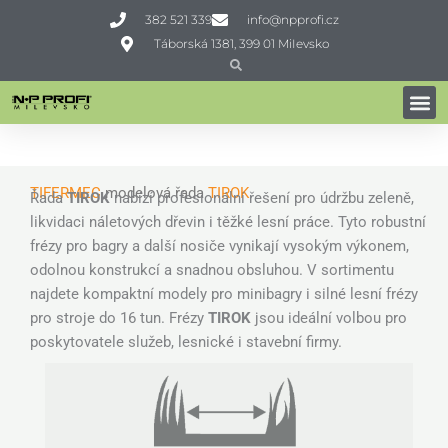
Přeskočit
382 521 339
info@npprofi.cz
na
Táborská 1381, 399 01 MiIevsko
obsah
Search
Search
LESNICKÉ MULČOVAČE
Domů
»
Profi technika
»
Lesnické stroje
»
Lesnické mulčovače
TIFERMEC
modelová řada
T
IROK
Řada
TIROK
nabízí profesionální řešení pro údržbu zeleně,
likvidaci náletových dřevin i těžké lesní práce. Tyto robustní
frézy pro bagry a další nosiče vynikají vysokým výkonem,
odolnou konstrukcí a snadnou obsluhou. V sortimentu
najdete kompaktní modely pro minibagry i silné lesní frézy
pro stroje do 16 tun. Frézy
TIROK
jsou ideální volbou pro
poskytovatele služeb, lesnické i stavební firmy.