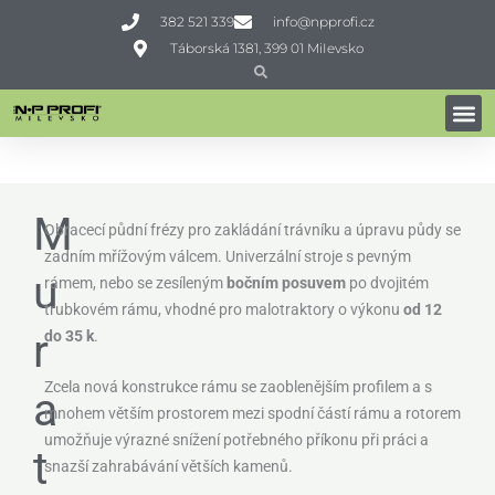
Přeskočit
382 521 339
info@npprofi.cz
na
Táborská 1381, 399 01 MiIevsko
obsah
Search
Search
ZAKLADAČE TRÁVNÍKU
Domů
»
Profi technika
»
Zpracování půdy
»
Zakladače trávníku
»
Muratori MZ5SXL
M
Obracecí půdní frézy pro zakládání trávníku a úpravu půdy se
zadním mřížovým válcem. Univerzální stroje s pevným
u
rámem, nebo se zesíleným
bočním posuvem
po dvojitém
trubkovém rámu, vhodné pro malotraktory o výkonu
od 12
r
do 35 k
.
Zcela nová konstrukce rámu se zaoblenějším profilem a s
a
mnohem větším prostorem mezi spodní částí rámu a rotorem
umožňuje výrazné snížení potřebného příkonu při práci a
t
snazší zahrabávání větších kamenů.