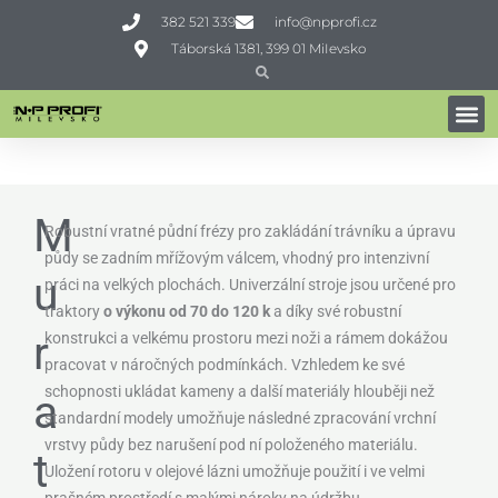
Přeskočit
382 521 339
info@npprofi.cz
na
Táborská 1381, 399 01 MiIevsko
obsah
Search
Search
ZAKLADAČE TRÁVNÍKU
Domů
»
Profi technika
»
Zpracování půdy
»
Zakladače trávníku
»
Muratori MZ16CX
M
Robustní vratné půdní frézy pro zakládání trávníku a úpravu
půdy se zadním mřížovým válcem, vhodný pro intenzivní
u
práci na velkých plochách. Univerzální stroje jsou určené pro
traktory
o výkonu od 70 do 120 k
a díky své robustní
r
konstrukci a velkému prostoru mezi noži a rámem dokážou
pracovat v náročných podmínkách. Vzhledem ke své
schopnosti ukládat kameny a další materiály hlouběji než
a
standardní modely umožňuje následné zpracování vrchní
vrstvy půdy bez narušení pod ní položeného materiálu.
t
Uložení rotoru v olejové lázni umožňuje použití i ve velmi