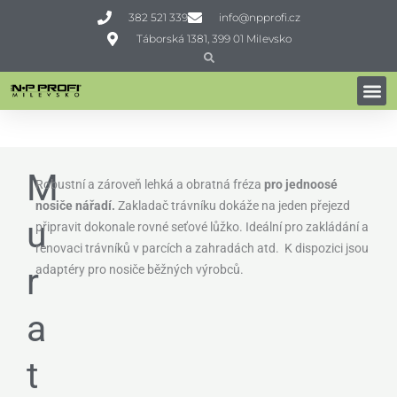
Přeskočit
382 521 339
info@npprofi.cz
na
Táborská 1381, 399 01 MiIevsko
obsah
Search
Search
ZAKLADAČE TRÁVNÍKU
Domů
»
Profi technika
»
Zpracování půdy
»
Zakladače trávníku
»
Muratori MWX
M
Robustní a zároveň lehká a obratná fréza
pro jednoosé
nosiče nářadí.
Zakladač trávníku dokáže na jeden přejezd
u
připravit dokonale rovné seťové lůžko. Ideální pro zakládání a
renovaci trávníků v parcích a zahradách atd. K dispozici jsou
r
adaptéry pro nosiče běžných výrobců.
a
t