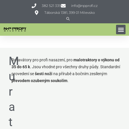
Přeskočit
382 521 339
info@npprofi.cz
na
Táborská 1381, 399 01 MiIevsko
obsah
Search
Search
PŮDNÍ FRÉZY
Domů
»
Profi technika
»
Zpracování půdy
»
Rotavátory
»
Muratori MZ9
M
Rotavátory pro profi nasazení, pro
malotraktory o výkonu od
35 do 65 k
. Jsou vhodné pro všechny druhy půdy. Standardní
u
provedení se
šesti noži
na přírubě a bočním zesíleným
převodem ozubeným soukolím
.
r
a
t