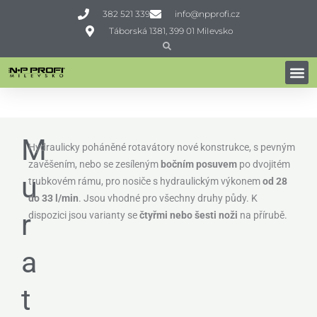
Přeskočit
382 521 339
info@npprofi.cz
na
Táborská 1381, 399 01 MiIevsko
obsah
Search
Search
PŮDNÍ FRÉZY
Domů
»
Profi technika
»
Zpracování půdy
»
Rotavátory
»
Muratori MZ5SID
M
Hydraulicky poháněné rotavátory nové konstrukce, s pevným
zavěšením, nebo se zesíleným
bočním posuvem
po dvojitém
u
trubkovém rámu, pro nosiče s hydraulickým výkonem
od 28
do 33 l/min
. Jsou vhodné pro všechny druhy půdy. K
r
dispozici jsou varianty se
čtyřmi nebo šesti noži
na přírubě.
a
t