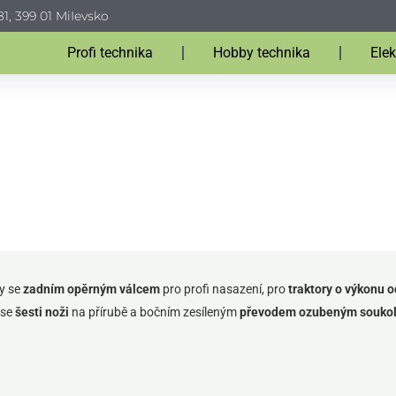
1, 399 01 MiIevsko
Profi technika
Hobby technika
Elek
PŮDNÍ FRÉZY
y se
zadním opěrným válcem
pro profi nasazení, pro
traktory o výkonu o
 se
šesti noži
na přírubě a bočním zesíleným
převodem ozubeným souko