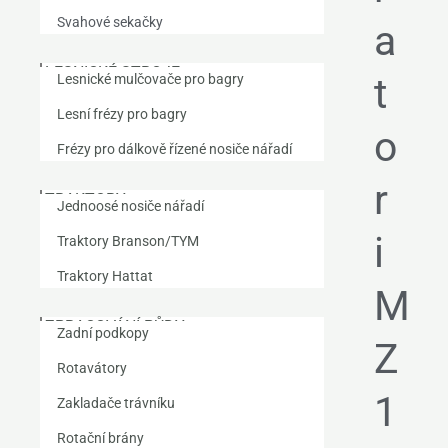
Svahové sekačky
a
LESNICKÉ STROJE
t
Lesnické mulčovače pro bagry
Lesní frézy pro bagry
o
Frézy pro dálkově řízené nosiče nářadí
r
TRAKTORY
Jednoosé nosiče nářadí
i
Traktory Branson/TYM
Traktory Hattat
M
ZPRACOVÁNÍ PŮDY
Zadní podkopy
Z
Rotavátory
1
Zakladače trávníku
Rotační brány