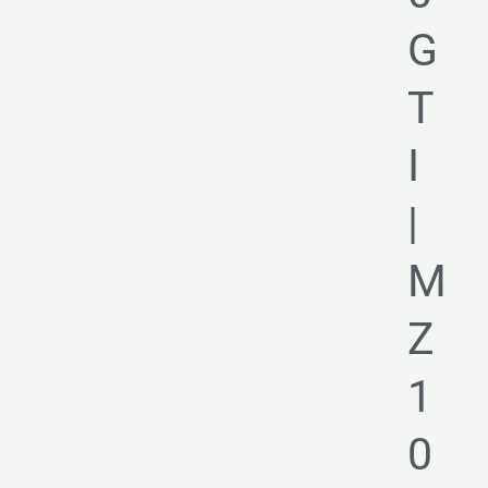
G
T
I
|
M
Z
1
0