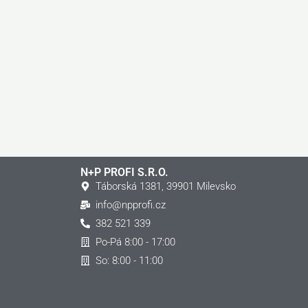
N+P PROFI S.r.o.
Táborská 1381, 39901 Milevsko
info@npprofi.cz
382 521 339
Po-Pá 8:00 - 17:00
So: 8:00 - 11:00