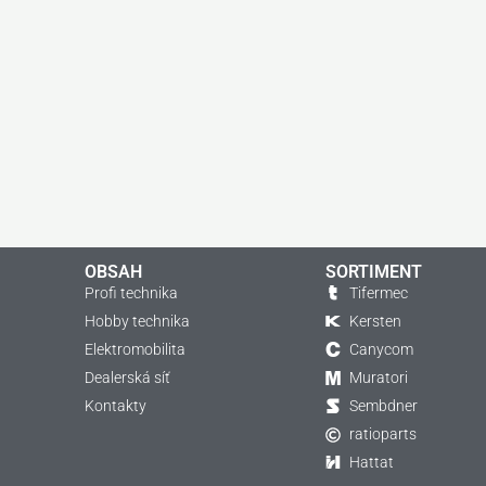
OBSAH
SORTIMENT
Profi technika
Tifermec
Hobby technika
Kersten
Elektromobilita
Canycom
Dealerská síť
Muratori
Kontakty
Sembdner
ratioparts
Hattat