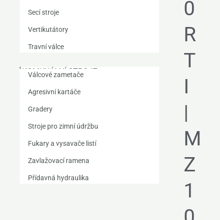
0
Secí stroje
R
Vertikutátory
Travní válce
T
KOMUNÁLNÍ STROJE
Válcové zametače
I
Agresivní kartáče
|
Gradery
Stroje pro zimní údržbu
M
Fukary a vysavače listí
Z
Zavlažovací ramena
Přídavná hydraulika
1
0