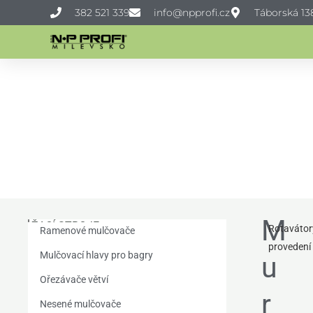
Přeskočit
382 521 339
info@npprofi.cz
Táborská 138
na
obsah
M
ŽACÍ STROJE
Rotavátor
Ramenové mulčovače
provedení
Mulčovací hlavy pro bagry
u
Ořezávače větví
r
Nesené mulčovače