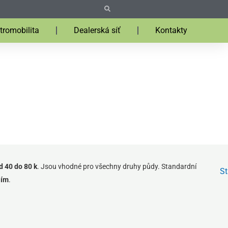
Search
Search
tromobilita
Dealerská síť
Kontakty
Domů
»
Profi technika
»
Zpracování půdy
»
Rotavátory
»
Muratori MZ10R
d 40 do 80 k
. Jsou vhodné pro všechny druhy půdy. Standardní
St
lím
.