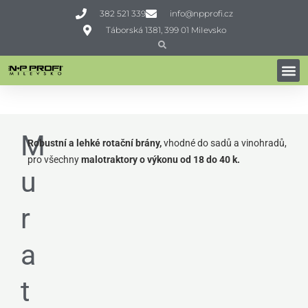
Přeskočit
382 521 339
info@npprofi.cz
na
Táborská 1381, 399 01 MiIevsko
obsah
Search
Search
ROTAČNÍ BRÁNY
Domů
»
Profi technika
»
Zpracování půdy
»
Rotační brány
»
Muratori ME1
M
Robustní a lehké rotační brány,
vhodné do sadů a vinohradů,
pro všechny
malotraktory o výkonu od 18 do 40 k.
u
r
a
t