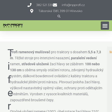
Přeskočit
382 521 339
info@npprofi.cz
na
Táborská 1381, 399 01 MiIevsko
obsah
Search
Search
RAMENOVÉ MULČOVAČE
Domů
»
Profi technika
»
Žací stroje
»
Ramenové mulčovače
»
Tifermec GEO P
T
Profi ramenový mulčovač
pro traktory s dosahem
5,5 a 7,3
M
m
. Těžké stroje pro intenzivní nasazení,
paralelní vedení
i
ramen,
středově uložené
žací hlavy se záběrem
100 nebo
130 cm
s oběma smysly otáčení rotoru, zdvojený hydraulický
f
systém, dálkové bowdenové ovládání z kabiny traktoru a
hydraulické jištění proti nárazu. Plovoucí poloha žací hlavy,
výškově nastavitelný opěrný válec, ochrany proti odlétajícím
e
předmětům. Vyroben z vysoce kvalitních materiálů,
zapouzdřené broušené čepy.
r
Otočné uložení ramene (100°), úhel rotace žací hlavy 210°,