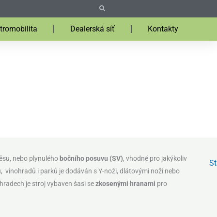
Search
Search
tromobilita
Dealerská síť
Kontakty
Domů
»
Profi technika
»
Žací stroje
»
Mulčovače
»
Muratori MT61
věsu, nebo plynulého
bočního posuvu (SV)
, vhodné pro jakýkoliv
St
ů, vinohradů i parků je dodáván s Y-noži, dlátovými noži nebo
ohradech je stroj vybaven šasi se
zkosenými hranami
pro