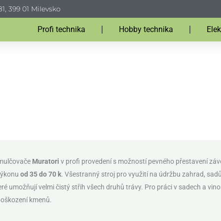
1, 399 01 MiIevsko
Profi technika
Hobby technika
Elek
MULČOVAČE
 mulčovače
Muratori
v profi provedení s možností pevného přestavení zá
 výkonu
od 35 do 70 k
. Všestranný stroj pro využití na údržbu zahrad, sad
teré umožňují velmi čistý střih všech druhů trávy. Pro práci v sadech a vin
 poškození kmenů.