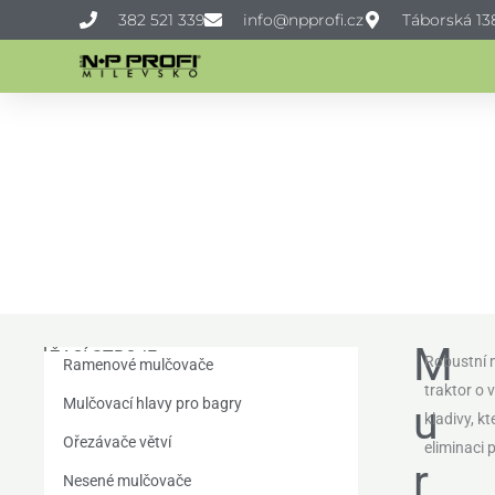
Přeskočit
382 521 339
info@npprofi.cz
Táborská 138
na
obsah
M
ŽACÍ STROJE
Robustní
Ramenové mulčovače
traktor o
Mulčovací hlavy pro bagry
u
kladivy, k
Ořezávače větví
eliminaci
r
Nesené mulčovače