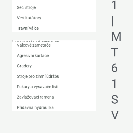
1
Secí stroje
|
Vertikutátory
Travní válce
M
KOMUNÁLNÍ STROJE
Válcové zametače
T
Agresivní kartáče
6
Gradery
Stroje pro zimní údržbu
1
Fukary a vysavače listí
S
Zavlažovací ramena
Přídavná hydraulika
V