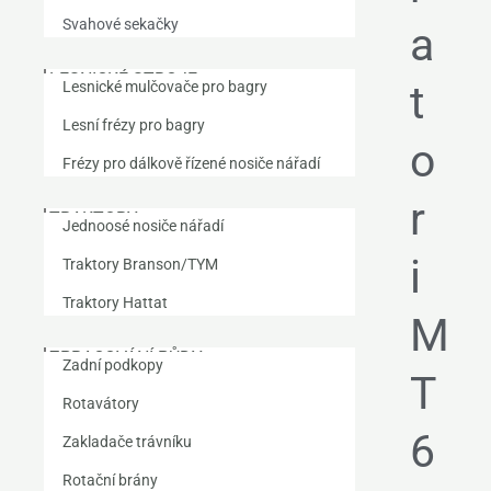
Svahové sekačky
a
LESNICKÉ STROJE
t
Lesnické mulčovače pro bagry
Lesní frézy pro bagry
o
Frézy pro dálkově řízené nosiče nářadí
r
TRAKTORY
Jednoosé nosiče nářadí
i
Traktory Branson/TYM
Traktory Hattat
M
ZPRACOVÁNÍ PŮDY
Zadní podkopy
T
Rotavátory
6
Zakladače trávníku
Rotační brány