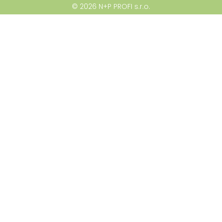
© 2026 N+P PROFI s.r.o.